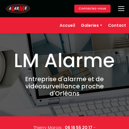
Aller
au
Contactez-nous
contenu
principal
Navigation secondaire
Accueil
Galeries
Contact
Alarme
Vidéosurveillance
Contrôle d'accès
Téléassistance
Domotique
Entreprise d'alarme et de
vidéosurveillance proche
d'Orléans
Thierry Marois :
06 16 55 20 17
-