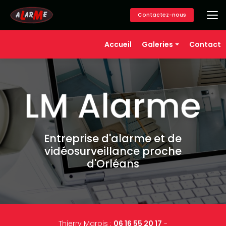
Aller
au
Contactez-nous
contenu
principal
Navigation secondaire
Accueil
Galeries
Contact
Alarme
Vidéosurveillance
Contrôle d'accès
Téléassistance
Domotique
Entreprise d'alarme et de
vidéosurveillance proche
d'Orléans
Thierry Marois :
06 16 55 20 17
-