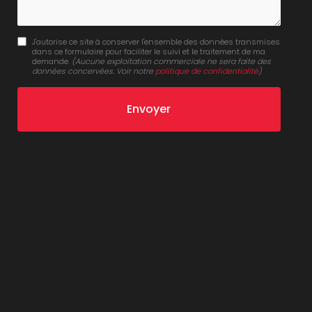
J'autorise ce site à conserver l'ensemble des données transmises
dans ce formulaire pour faciliter le suivi et le traitement de ma
demande.
(Aucune exploitation commerciale ne sera faite des
données concervées. Voir notre
politique de confidentialité
)