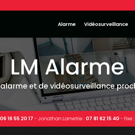
Alarme
Vidéosurveillance
'alarme et de vidéosurveillance pro
:
06 16 55 20 17
-
Jonathan Lametrie :
07 81 62 15 40
-
Fixe 
tème de vidéo surveillance Orléans