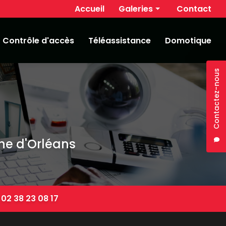
Navigation secondaire
Accueil
Galeries
Contact
Alarme
Contrôle d'accès
Téléassistance
Domotique
Vidéosurveillance
Contrôle d'accès
Contactez-nous
Téléassistance
Domotique
che d'Orléans
:
02 38 23 08 17