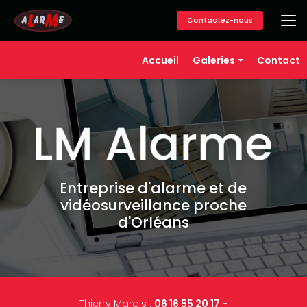
Aller
au
Contactez-nous
contenu
principal
Navigation secondaire
Accueil
Galeries
Contact
Alarme
Vidéosurveillance
Contrôle d'accès
Téléassistance
Domotique
Entreprise d'alarme et de
vidéosurveillance proche
d'Orléans
Thierry Marois :
06 16 55 20 17
-