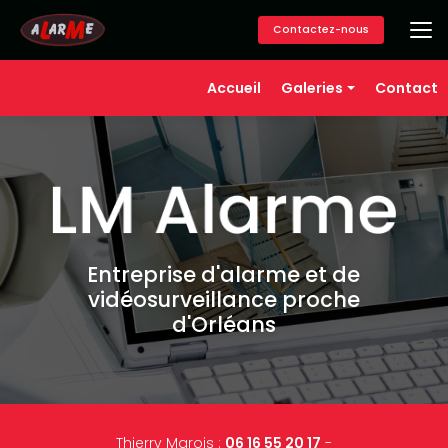
Aller
au
Contactez-nous
contenu
principal
Navigation secondaire
Accueil
Galeries
Contact
Alarme
Vidéosurveillance
Contrôle d'accès
Téléassistance
Domotique
Entreprise d'alarme et de
vidéosurveillance proche
d'Orléans
Thierry Marois :
06 16 55 20 17
-