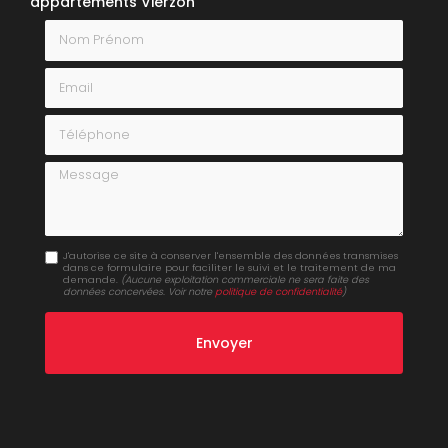
appartements Vierzon
Nom Prénom
Email
Téléphone
Message
J'autorise ce site à conserver l'ensemble des données transmises
dans ce formulaire pour faciliter le suivi et le traitement de ma
demande.
(Aucune exploitation commerciale ne sera faite des
données concervées. Voir notre
politique de confidentialité
)