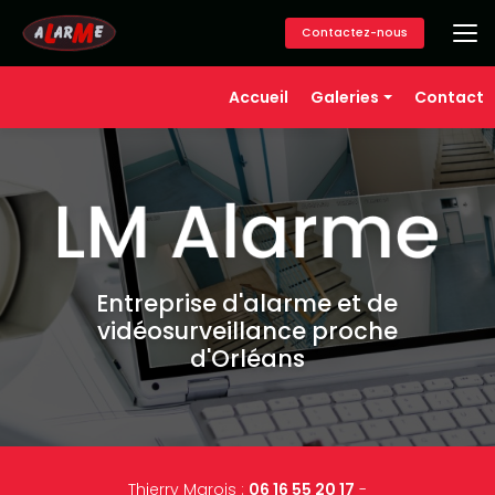
Aller
au
Contactez-nous
contenu
principal
Navigation secondaire
Accueil
Galeries
Contact
Alarme
Vidéosurveillance
Contrôle d'accès
Téléassistance
Domotique
Entreprise d'alarme et de
vidéosurveillance proche
d'Orléans
Thierry Marois :
06 16 55 20 17
-