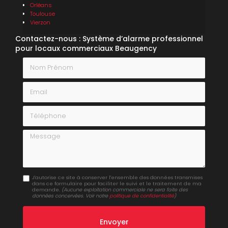
Orléans
Toulouse
Vierzon
Contactez-nous : Système d’alarme professionnel
pour locaux commerciaux Beaugency
Nom Prénom
Email
Téléphone
Message
J'autorise ce site à conserver l'ensemble des données transmises
dans ce formulaire pour faciliter le suivi et le traitement de ma
demande.
(Aucune exploitation commerciale ne sera faite des
données concervées. Voir notre
politique de confidentialité
)