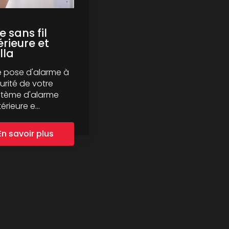
 sans fil
rieure et
lla
e pose d'alarme à
urité de votre
stème d'alarme
rieure e...
En savoir plus