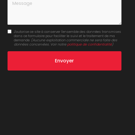
Message
J'autorise ce site à conserver l'ensemble des données transmises
dans ce formulaire pour faciliter le suivi et le traitement de ma
demande.
(Aucune exploitation commerciale ne sera faite des
données concervées. Voir notre
politique de confidentialité
)