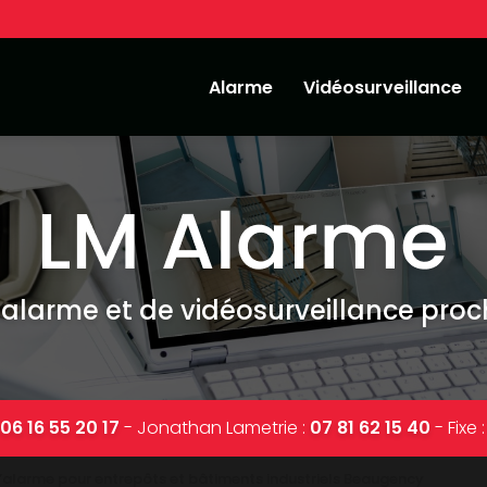
Alarme
Vidéosurveillance
'alarme et de vidéosurveillance pro
:
06 16 55 20 17
-
Jonathan Lametrie :
07 81 62 15 40
-
Fixe 
d’alarme pour entrepôts et bâtiments industriels Beaugency