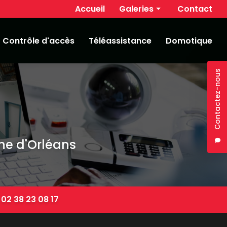
Navigation secondaire
Accueil
Galeries
Contact
Alarme
Contrôle d'accès
Téléassistance
Domotique
Vidéosurveillance
Contrôle d'accès
Contactez-nous
Téléassistance
Domotique
che d'Orléans
:
02 38 23 08 17