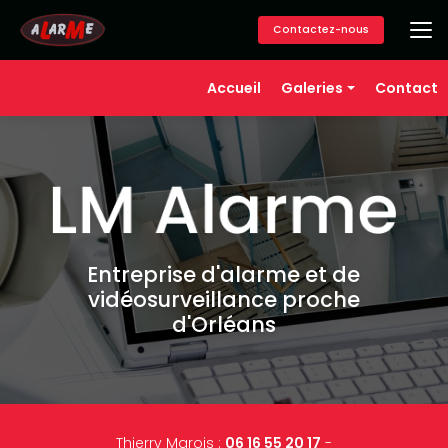
Aller
au
Contactez-nous
contenu
principal
Navigation secondaire
Accueil
Galeries
Contact
Alarme
Vidéosurveillance
Contrôle d'accès
Téléassistance
Domotique
Entreprise d'alarme et de
vidéosurveillance proche
d'Orléans
Thierry Marois :
06 16 55 20 17
-