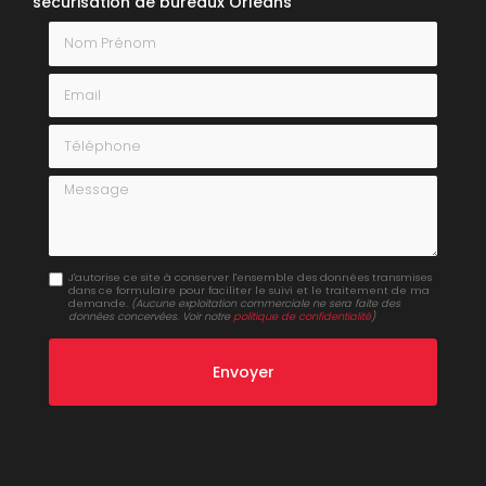
sécurisation de bureaux Orléans
Nom Prénom
Email
Téléphone
Message
J'autorise ce site à conserver l'ensemble des données transmises
dans ce formulaire pour faciliter le suivi et le traitement de ma
demande.
(Aucune exploitation commerciale ne sera faite des
données concervées. Voir notre
politique de confidentialité
)