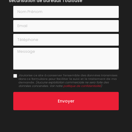
sécurisation de bureaux Toulouse
Nom Prénom
Email
Téléphone
Message
J'autorise ce site à conserver l'ensemble des données transmises
dans ce formulaire pour faciliter le suivi et le traitement de ma
demande.
(Aucune exploitation commerciale ne sera faite des
données concervées. Voir notre
politique de confidentialité
)