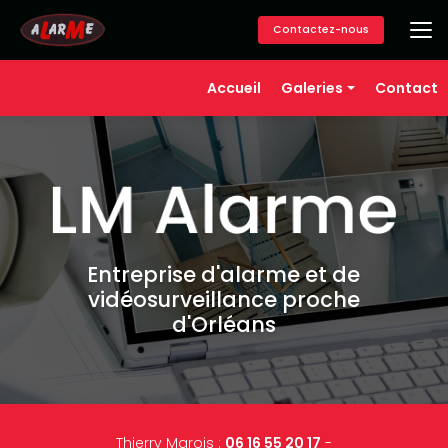
Aller
au
Contactez-nous
contenu
principal
Navigation secondaire
Accueil
Galeries
Contact
Alarme
Vidéosurveillance
Contrôle d'accès
Téléassistance
Domotique
Entreprise d'alarme et de
vidéosurveillance proche
d'Orléans
Thierry Marois :
06 16 55 20 17
-